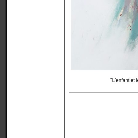
"L'enfant et 
Conception site Web : Denis BUFFET PAO 05