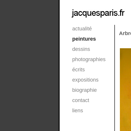
actualité
Arbr
peintures
dessins
photographies
écrits
expositions
biographie
contact
liens