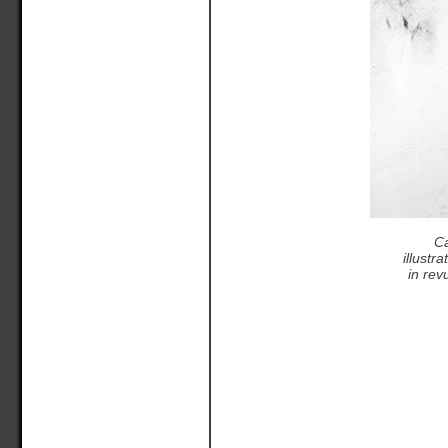
Ca
illustr
in rev