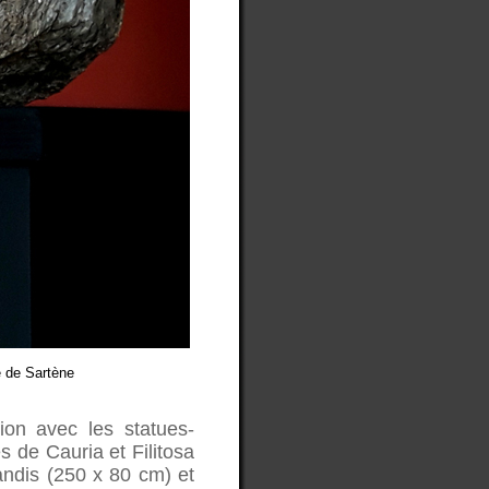
e de Sartène
tion avec les statues-
 de Cauria et Filitosa
ndis (250 x 80 cm) et