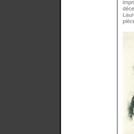
impr
déce
Laur
pièc