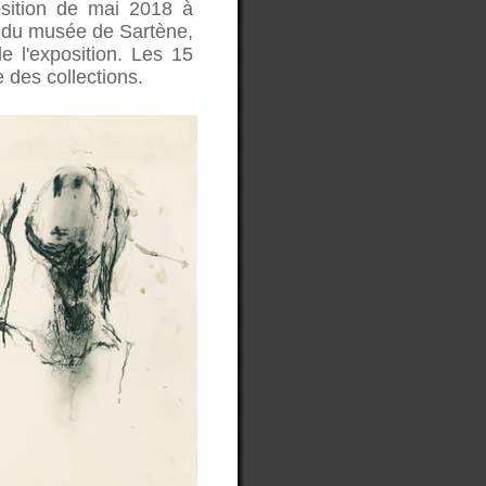
osition de mai 2018 à
s du musée de Sartène,
e l'exposition. Les 15
 des collections.