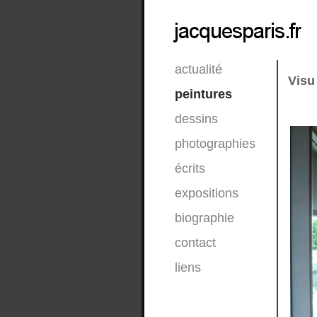
actualité
Visu 
peintures
dessins
photographies
écrits
expositions
biographie
contact
liens