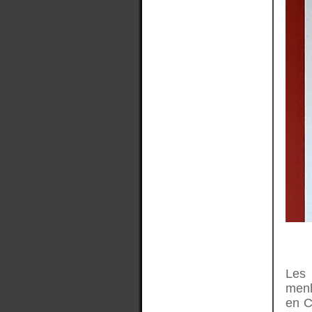
Les 
menh
en C