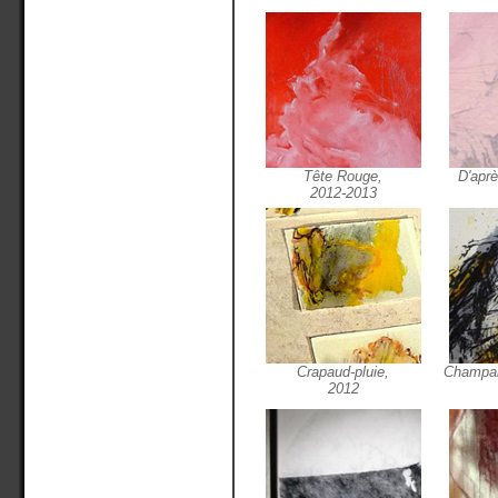
Tête Rouge,
D'apr
2012-2013
Crapaud-pluie,
Champaig
2012