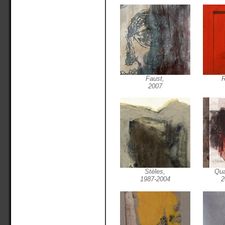
Faust,
R
2007
Stèles,
Qua
1987-2004
2