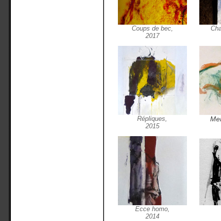
Coups de bec,
Cha
2017
Répliques,
Mem
2015
Ecce homo,
2014