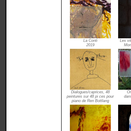
La Conti
Les vi
2019
Mont
Dialogues/caprices, 48
Or
peintures sur 48 pi ces pour
dan
piano de Ren Bottlang